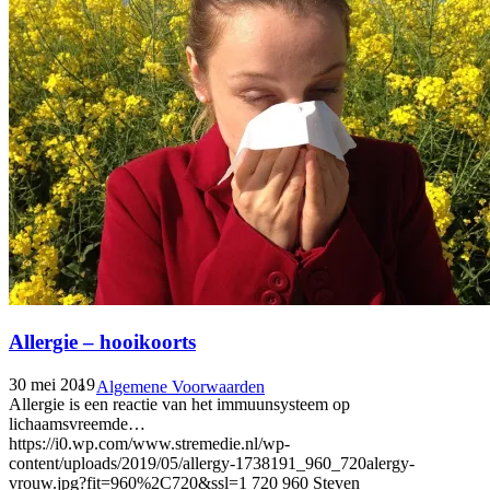
Contact
STRemedie.nl
Allergie – hooikoorts
30 mei 2019
Algemene Voorwaarden
Allergie is een reactie van het immuunsysteem op
lichaamsvreemde…
https://i0.wp.com/www.stremedie.nl/wp-
content/uploads/2019/05/allergy-1738191_960_720alergy-
vrouw.jpg?fit=960%2C720&ssl=1
720
960
Steven