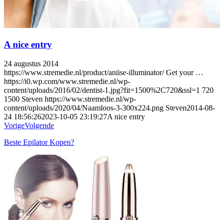
A nice entry
24 augustus 2014
https://www.stremedie.nl/product/aniise-illuminator/ Get your …
https://i0.wp.com/www.stremedie.nl/wp-
content/uploads/2016/02/dentist-1.jpg?fit=1500%2C720&ssl=1
720
1500
Steven
https://www.stremedie.nl/wp-
content/uploads/2020/04/Naamloos-3-300x224.png
Steven
2014-08-
24 18:56:26
2023-10-05 23:19:27
A nice entry
Vorige
Volgende
Beste Epilator Kopen?