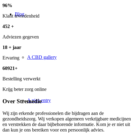
96
%
Blog
Klant tevredenheid
452
+
Adviezen gegeven
18
+ jaar
A CBD gallery
Ervaring
60921
+
Bestelling verwerkt
Krijg beter zorg online
A nice entry
Over Stremedie
Wij zijn erkende professionelen die bijdragen aan de
gezondheidszorg. Wij verkopen algemeen verkrijgbare medicijnen
en verstrekken de daar bijbehorende informatie. Kom je er niet uit
dan kun je ons bereiken voor een persoonlijk advies.