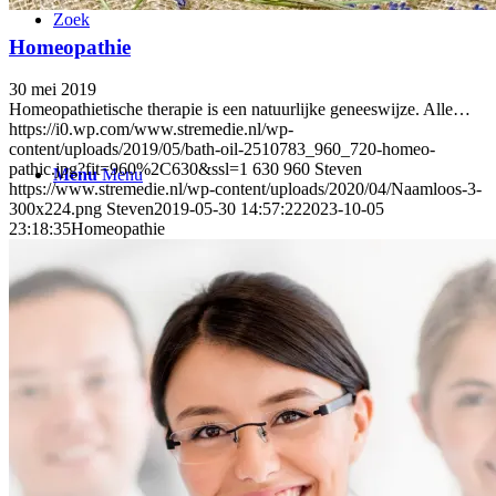
Zoek
Homeopathie
30 mei 2019
Homeopathietische therapie is een natuurlijke geneeswijze. Alle…
https://i0.wp.com/www.stremedie.nl/wp-
content/uploads/2019/05/bath-oil-2510783_960_720-homeo-
pathic.jpg?fit=960%2C630&ssl=1
630
960
Steven
Menu
Menu
https://www.stremedie.nl/wp-content/uploads/2020/04/Naamloos-3-
300x224.png
Steven
2019-05-30 14:57:22
2023-10-05
23:18:35
Homeopathie
0
Winkelwagen