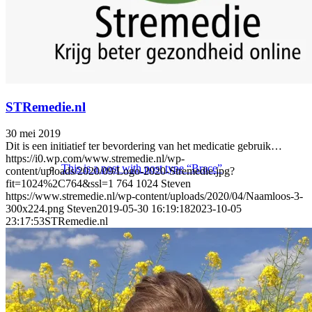
STRemedie.nl
STRemedie.nl
30 mei 2019
Dit is een initiatief ter bevordering van het medicatie gebruik…
https://i0.wp.com/www.stremedie.nl/wp-
This is a post with post type “Brace”
content/uploads/2020/09/Logo-2020-Stremedie.jpg?
fit=1024%2C764&ssl=1
764
1024
Steven
https://www.stremedie.nl/wp-content/uploads/2020/04/Naamloos-3-
300x224.png
Steven
2019-05-30 16:19:18
2023-10-05
23:17:53
STRemedie.nl
Vitamine D3 | Cholecalciferol